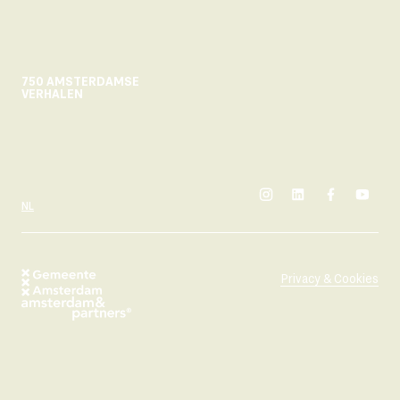
750 AMSTERDAMSE
VERHALEN
instagram
linkedin
facebook
yout
SELECTEER TAAL
NL
Privacy & Cookies