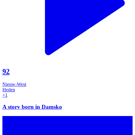
92
Nieuw-West
Heden
+1
A story born in Damsko