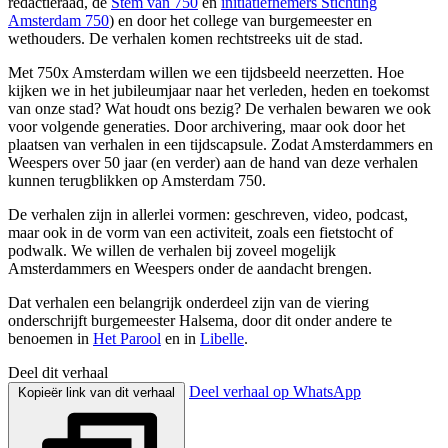
redactieraad, de
Stem van 750
en
initiatiefnemers Stichting
Amsterdam 750
) en door het college van burgemeester en
wethouders. De verhalen komen rechtstreeks uit de stad.
Met 750x Amsterdam willen we een tijdsbeeld neerzetten. Hoe
kijken we in het jubileumjaar naar het verleden, heden en toekomst
van onze stad? Wat houdt ons bezig? De verhalen bewaren we ook
voor volgende generaties. Door archivering, maar ook door het
plaatsen van verhalen in een tijdscapsule. Zodat Amsterdammers en
Weespers over 50 jaar (en verder) aan de hand van deze verhalen
kunnen terugblikken op Amsterdam 750.
De verhalen zijn in allerlei vormen: geschreven, video, podcast,
maar ook in de vorm van een activiteit, zoals een fietstocht of
podwalk. We willen de verhalen bij zoveel mogelijk
Amsterdammers en Weespers onder de aandacht brengen.
Dat verhalen een belangrijk onderdeel zijn van de viering
onderschrijft burgemeester Halsema, door dit onder andere te
benoemen in
Het Parool
en in
Libelle
.
Deel dit verhaal
Deel verhaal op WhatsApp
Kopieër link van dit verhaal