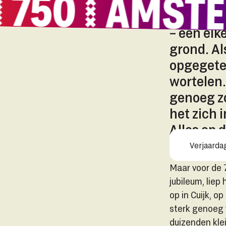
Normaal g
– een eik
grond. Al
opgegeten
wortelen.
genoeg zo
het zich 
Alles op 
volwasse
Verjaard
Maar voor de 
jubileum, liep
op in Cuijk, o
sterk genoeg 
duizenden kle