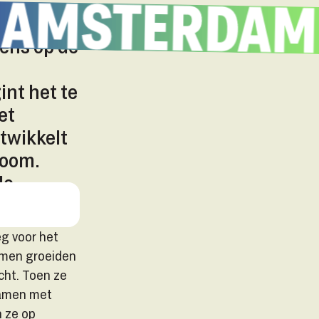
en zaadje
gens op de
int het te
et
twikkelt
boom.
de
g voor het
bomen groeiden
cht. Toen ze
samen met
 ze op