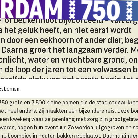
esproken groeit een boom als volgt: e
el of beukennoot bijvoorbeeld – valt er
s het geluk heeft, en niet eerst wordt
 door een eekhoorn of ander dier, beg
 Daarna groeit het langzaam verder. M
nlicht, water en vruchtbare grond, on
in de loop der jaren tot een volwassen 
dezelfde plek: van het eerste begin tot 
n boom.
agsbomen.
750 grote en 7.500 kleine bomen die de stad cadeau kree
 het heel anders. Zij maakten een bijzondere reis. Deze 
p een kwekerij waar ze jarenlang met zorg zijn grootgebra
waren, begon hun avontuur. Ze werden uitgegraven en 
ine boompjes in houten bakken geplaatst. Daarna gingen