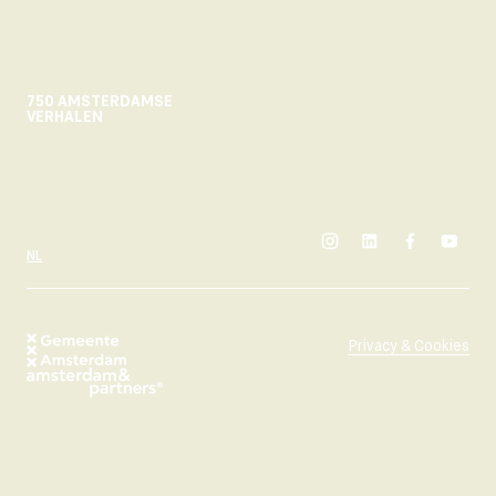
750 AMSTERDAMSE
VERHALEN
instagram
linkedin
facebook
yout
SELECTEER TAAL
NL
Privacy & Cookies