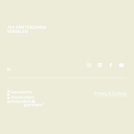
750 AMSTERDAMSE
VERHALEN
instagram
linkedin
facebook
yout
SELECTEER TAAL
NL
Privacy & Cookies