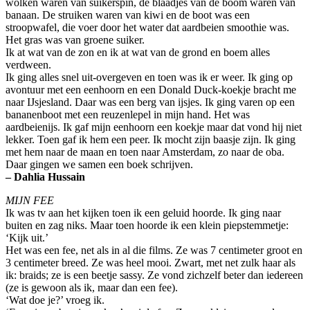
wolken waren van suikerspin, de blaadjes van de boom waren van
banaan. De struiken waren van kiwi en de boot was een
stroopwafel, die voer door het water dat aardbeien smoothie was.
Het gras was van groene suiker.
Ik at wat van de zon en ik at wat van de grond en boem alles
verdween.
Ik ging alles snel uit-overgeven en toen was ik er weer. Ik ging op
avontuur met een eenhoorn en een Donald Duck-koekje bracht me
naar IJsjesland. Daar was een berg van ijsjes. Ik ging varen op een
bananenboot met een reuzenlepel in mijn hand. Het was
aardbeienijs. Ik gaf mijn eenhoorn een koekje maar dat vond hij niet
lekker. Toen gaf ik hem een peer. Ik mocht zijn baasje zijn. Ik ging
met hem naar de maan en toen naar Amsterdam, zo naar de oba.
Daar gingen we samen een boek schrijven.
– Dahlia Hussain
MIJN FEE
Ik was tv aan het kijken toen ik een geluid hoorde. Ik ging naar
buiten en zag niks. Maar toen hoorde ik een klein piepstemmetje:
‘Kijk uit.’
Het was een fee, net als in al die films. Ze was 7 centimeter groot en
3 centimeter breed. Ze was heel mooi. Zwart, met net zulk haar als
ik: braids; ze is een beetje sassy. Ze vond zichzelf beter dan iedereen
(ze is gewoon als ik, maar dan een fee).
‘Wat doe je?’ vroeg ik.