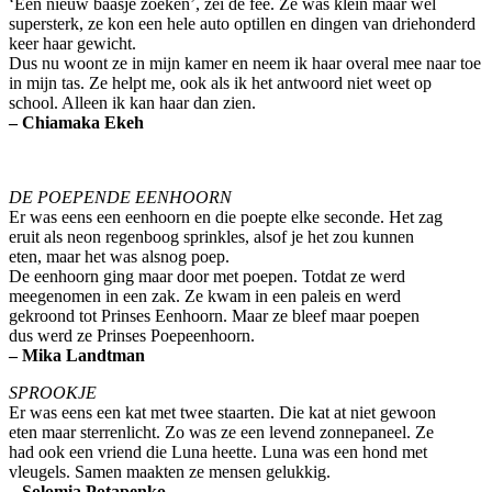
‘Een nieuw baasje zoeken’, zei de fee. Ze was klein maar wel
supersterk, ze kon een hele auto optillen en dingen van driehonderd
keer haar gewicht.
Dus nu woont ze in mijn kamer en neem ik haar overal mee naar toe
in mijn tas. Ze helpt me, ook als ik het antwoord niet weet op
school. Alleen ik kan haar dan zien.
– Chiamaka Ekeh
DE POEPENDE EENHOORN
Er was eens een eenhoorn en die poepte elke seconde. Het zag
eruit als neon regenboog sprinkles, alsof je het zou kunnen
eten, maar het was alsnog poep.
De eenhoorn ging maar door met poepen. Totdat ze werd
meegenomen in een zak. Ze kwam in een paleis en werd
gekroond tot Prinses Eenhoorn. Maar ze bleef maar poepen
dus werd ze Prinses Poepeenhoorn.
– Mika Landtman
SPROOKJE
Er was eens een kat met twee staarten. Die kat at niet gewoon
eten maar sterrenlicht. Zo was ze een levend zonnepaneel. Ze
had ook een vriend die Luna heette. Luna was een hond met
vleugels. Samen maakten ze mensen gelukkig.
– Solomia Potapenko