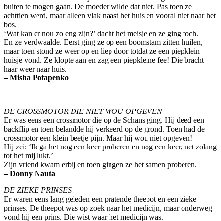
buiten te mogen gaan. De moeder wilde dat niet. Pas toen ze
achttien werd, maar alleen vlak naast het huis en vooral niet naar het
bos.
‘Wat kan er nou zo eng zijn?’ dacht het meisje en ze ging toch.
En ze verdwaalde. Eerst ging ze op een boomstam zitten huilen,
maar toen stond ze weer op en liep door totdat ze een piepklein
huisje vond. Ze klopte aan en zag een piepkleine fee! Die bracht
haar weer naar huis.
– Misha Potapenko
DE CROSSMOTOR DIE NIET WOU OPGEVEN
Er was eens een crossmotor die op de Schans ging. Hij deed een
backflip en toen belandde hij verkeerd op de grond. Toen had de
crossmotor een klein beetje pijn. Maar hij wou niet opgeven!
Hij zei: ‘Ik ga het nog een keer proberen en nog een keer, net zolang
tot het mij lukt.’
Zijn vriend kwam erbij en toen gingen ze het samen proberen.
– Donny Nauta
DE ZIEKE PRINSES
Er waren eens lang geleden een pratende theepot en een zieke
prinses. De theepot was op zoek naar het medicijn, maar onderweg
vond hij een prins. Die wist waar het medicijn was.