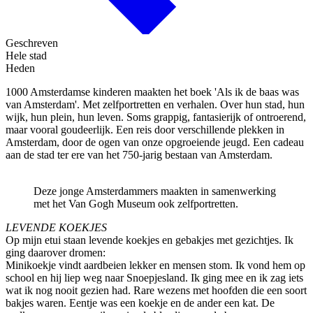
Geschreven
Hele stad
Heden
1000 Amsterdamse kinderen maakten het boek 'Als ik de baas was
van Amsterdam'. Met zelfportretten en verhalen. Over hun stad, hun
wijk, hun plein, hun leven. Soms grappig, fantasierijk of ontroerend,
maar vooral goudeerlijk. Een reis door verschillende plekken in
Amsterdam, door de ogen van onze opgroeiende jeugd. Een cadeau
aan de stad ter ere van het 750-jarig bestaan van Amsterdam.
Deze jonge Amsterdammers maakten in samenwerking
met het Van Gogh Museum ook zelfportretten.
LEVENDE KOEKJES
Op mijn etui staan levende koekjes en gebakjes met gezichtjes. Ik
ging daarover dromen:
Minikoekje vindt aardbeien lekker en mensen stom. Ik vond hem op
school en hij liep weg naar Snoepjesland. Ik ging mee en ik zag iets
wat ik nog nooit gezien had. Rare wezens met hoofden die een soort
bakjes waren. Eentje was een koekje en de ander een kat. De