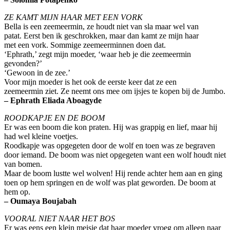
ZE KAMT MIJN HAAR MET EEN VORK
Bella is een zeemeermin, ze houdt niet van sla maar wel van
patat. Eerst ben ik geschrokken, maar dan kamt ze mijn haar
met een vork. Sommige zeemeerminnen doen dat.
‘Ephrath,’ zegt mijn moeder, ‘waar heb je die zeemeermin
gevonden?’
‘Gewoon in de zee.’
Voor mijn moeder is het ook de eerste keer dat ze een
zeemeermin ziet. Ze neemt ons mee om ijsjes te kopen bij de Jumbo.
– Ephrath Eliada Aboagyde
ROODKAPJE EN DE BOOM
Er was een boom die kon praten. Hij was grappig en lief, maar hij
had wel kleine voetjes.
Roodkapje was opgegeten door de wolf en toen was ze begraven
door iemand. De boom was niet opgegeten want een wolf houdt niet
van bomen.
Maar de boom lustte wel wolven! Hij rende achter hem aan en ging
toen op hem springen en de wolf was plat geworden. De boom at
hem op.
– Oumaya Boujabah
VOORAL NIET NAAR HET BOS
Er was eens een klein meisje dat haar moeder vroeg om alleen naar