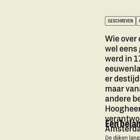
GESCHREVEN
Wie over 
wel eens 
werd in 1
eeuwenla
er destij
maar vana
andere be
Hoogheem
De Diemerzeedijk, gezien naar de stad, met lin
verantwo
Een belan
Amsterda
De dijken lan