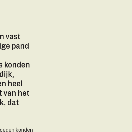
m vast
tige pand
rs konden
dijk,
en heel
t van het
, dat
vloeden konden