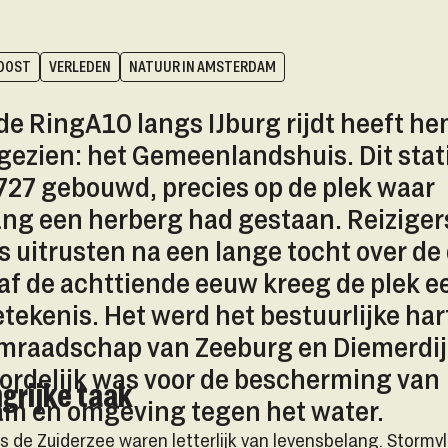
OOST
VERLEDEN
NATUUR IN AMSTERDAM
de RingA10 langs IJburg rijdt heeft he
gezien: het Gemeenlandshuis. Dit sta
727 gebouwd, precies op de plek waar
ng een herberg had gestaan. Reizige
ds uitrusten na een lange tocht over de 
f de achttiende eeuw kreeg de plek e
tekenis. Het werd het bestuurlijke har
raadschap van Zeeburg en Diemerdijk
ks vooraan het Gemeenlandshuis. © Stadsarchief Amsterdam.
ordelijk was voor de bescherming van
grijke taak
m en omgeving tegen het water.
gs de Zuiderzee waren letterlijk van levensbelang. Storm