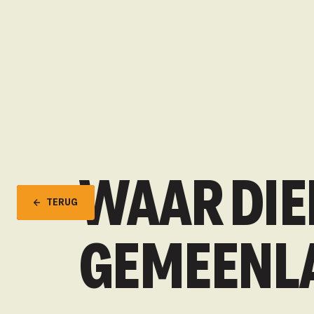
WAAR DIE
TERUG
GEMEENL