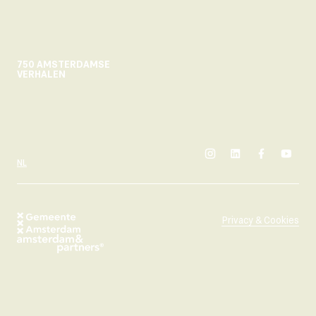
750 AMSTERDAMSE
VERHALEN
instagram
linkedin
facebook
yout
SELECTEER TAAL
NL
Privacy & Cookies