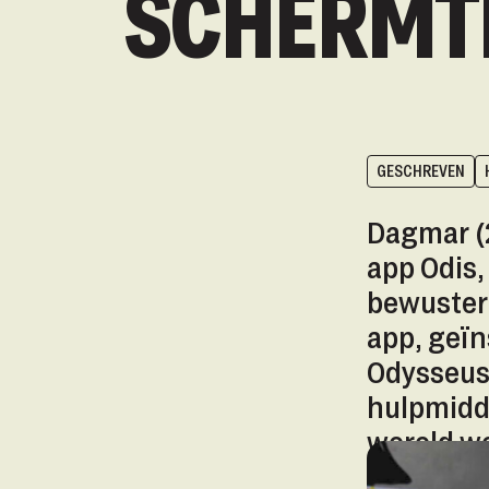
SCHERMT
GESCHREVEN
Dagmar (2
app Odis,
bewuster
app, geïn
Odysseus,
hulpmidde
wereld we
legt Dagm