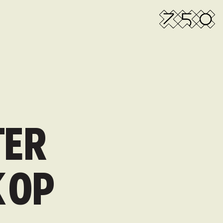
TER
K OP