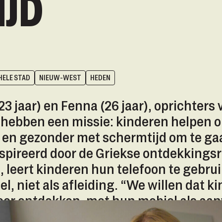
IJD
HELE STAD
NIEUW-WEST
HEDEN
3 jaar) en Fenna (26 jaar), oprichters 
 hebben een missie: kinderen helpen 
 en gezonder met schermtijd om te ga
spireerd door de Griekse ontdekkingsr
 leert kinderen hun telefoon te gebrui
l, niet als afleiding. “We willen dat k
er ontdekken, met hun mobiel als aanv
ar uit.