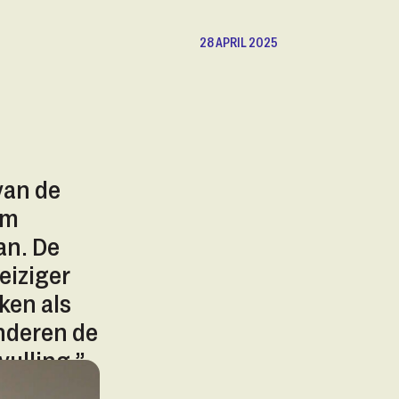
28 APRIL 2025
van de
om
an. De
eiziger
ken als
inderen de
ulling,”