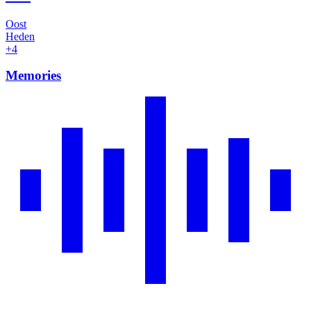
Oost
Heden
+4
Memories