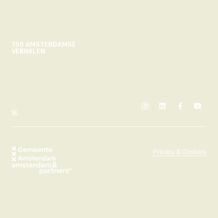
750 AMSTERDAMSE
VERHALEN
instagram
linkedin
facebook
yout
SELECTEER TAAL
NL
Privacy & Cookies