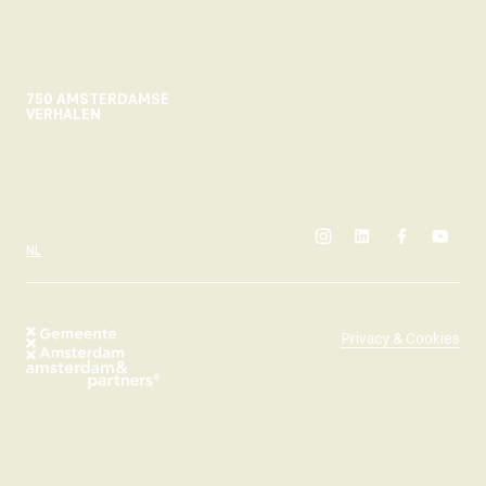
750 AMSTERDAMSE
VERHALEN
instagram
linkedin
facebook
yout
SELECTEER TAAL
NL
Privacy & Cookies