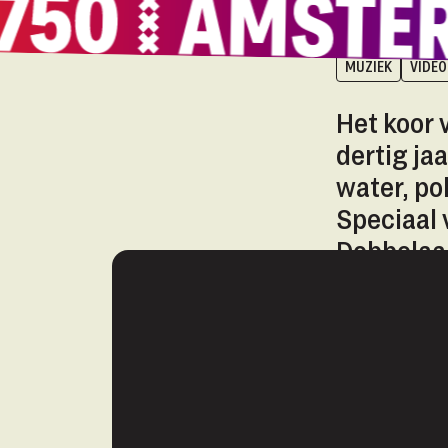
MUZIEK
VIDEO
Het koor
dertig ja
water, po
Speciaal 
Dobbelaar
Amsterd