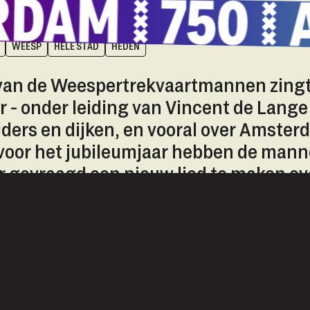
WEESP
HELE STAD
HEDEN
 van de Weespertrekvaartmannen zingt
ar - onder leiding van Vincent de Lange 
lders en dijken, en vooral over Amster
voor het jubileumjaar hebben de mann
 gevraagd een nieuw lied te maken ov
am.