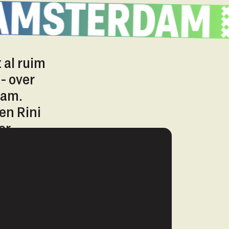
 al ruim
- over
dam.
en Rini
er