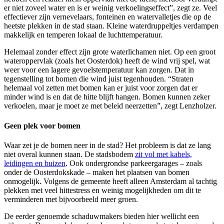
er niet zoveel water en is er weinig verkoelingseffect”, zegt ze. Veel
effectiever zijn vernevelaars, fonteinen en watervalletjes die op de
heetste plekken in de stad staan. Kleine waterdruppeltjes verdampen
makkelijk en temperen lokaal de luchttemperatuur.
Helemaal zonder effect zijn grote waterlichamen niet. Op een groot
wateroppervlak (zoals het Oosterdok) heeft de wind vrij spel, wat
weer voor een lagere gevoelstemperatuur kan zorgen. Dat in
tegenstelling tot bomen die wind juist tegenhouden. “Straten
helemaal vol zetten met bomen kan er juist voor zorgen dat er
minder wind is en dat de hitte blijft hangen. Bomen kunnen zeker
verkoelen, maar je moet ze met beleid neerzetten”, zegt Lenzholzer.
Geen plek voor bomen
Waar zet je de bomen neer in de stad? Het probleem is dat ze lang
niet overal kunnen staan. De stadsbodem
zit vol met kabels,
leidingen en buizen
. Ook ondergrondse parkeergarages – zoals
onder de Oosterdokskade – maken het plaatsen van bomen
onmogelijk. Volgens de gemeente heeft alleen Amsterdam al tachtig
plekken met veel hittestress en weinig mogelijkheden om dit te
verminderen met bijvoorbeeld meer groen.
De eerder genoemde schaduwmakers bieden hier wellicht een