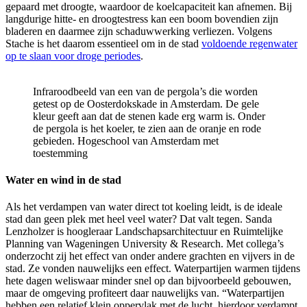
gepaard met droogte, waardoor de koelcapaciteit kan afnemen. Bij
langdurige hitte- en droogtestress kan een boom bovendien zijn
bladeren en daarmee zijn schaduwwerking verliezen. Volgens
Stache is het daarom essentieel om in de stad
voldoende regenwater
op te slaan voor droge periodes
.
Infraroodbeeld van een van de pergola’s die worden
getest op de Oosterdokskade in Amsterdam. De gele
kleur geeft aan dat de stenen kade erg warm is. Onder
de pergola is het koeler, te zien aan de oranje en rode
gebieden. Hogeschool van Amsterdam met
toestemming
Water en wind in de stad
Als het verdampen van water direct tot koeling leidt, is de ideale
stad dan geen plek met heel veel water? Dat valt tegen. Sanda
Lenzholzer is hoogleraar Landschapsarchitectuur en Ruimtelijke
Planning van Wageningen University & Research. Met collega’s
onderzocht zij het effect van onder andere grachten en vijvers in de
stad. Ze vonden nauwelijks een effect. Waterpartijen warmen tijdens
hete dagen weliswaar minder snel op dan bijvoorbeeld gebouwen,
maar de omgeving profiteert daar nauwelijks van. “Waterpartijen
hebben een relatief klein oppervlak met de lucht, hierdoor verdampt