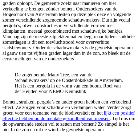
graden oploopt. De gemeente zoekt naar manieren om hier
verkoeling te brengen zónder bomen. Onderzoekers van de
Hogeschool van Amsterdam testen op deze plek deze en volgende
zomer verschillende zogenoemde schaduwmakers. Dat zijn veelal
pergola’s, ofwel constructies in verschillende vormen met
klimplanten, meestal gecombineerd met schaduwrijke bankjes.
Vandaag zijn de meeste zitplekken nat en leeg, maar tijdens snikhete
zomerdagen is dit een toevluchtsoord voor oververhitte
stadsbewoners. Onder de schaduwmakers is de gevoelstemperatuur
al gauw tien tot vijftien graden lager dan in de zon, zo bleek uit de
eerste metingen van de onderzoekers.
De zogenoemde Many Tree, een van de
‘schaduwmakers’ op de Oosterdokskade in Amsterdam.
Het is een pergola in de vorm van een boom. Roel van
der Heijden voor NEMO Kennislink
Bomen, struiken, pergola’s en ander groen hebben een verkoelend
effect. Ze zorgen voor schaduw en verdampen water. Verder zorgt
groen voor een toename van de biodiversiteit en het
lijkt een positief
effect te hebben op de mentale gezondheid van mensen
. Tijd dus om
de opwarmende steden vol te zetten met bomen? Zo simpel is het
niet.
In de zon en uit de wind: de gevoelstemperatuur