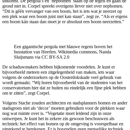
uitkomst. De pergola’s en ‘nepbomen’ staan op de tegels en gaan de
grond niet in. Corpel spreekt overigens liever niet over nepbomen.
“Dit is géén vervanger van een boom, het is iets wat je neerzet op
een plek waar een boom juist niet kan staan”, zegt ze. “Als er ergens
een boom kán staan dan moet je er absoluut een boom neerzetten.”
Een gigantische pergola met blauwe regens boven het
busstation van Heerlen. Wikimedia commons, Nanda
Sluijsmans via CC BY-SA 2.0
De schaduwmakers hebben bijkomende voordelen. Je kunt er
bijvoorbeeld meteen een zitgelegenheid van maken, iets waar
volgens de onderzoekers op de Oosterdokskade veel gebruik van
wordt gemaakt. “Wij horen bijvoorbeeld van de studenten van het
conservatorium hier dat ze buiten nu eindelijk een fijne plek hebben
om te zitten”, zegt Corpel.
Volgens Stache zouden architecten en stadsplanners bomen en ander
stadsgroen niet als ‘decor’ moeten gebruiken voor de plekken waar
nog wat ruimte over is. “Vegetatie moet leidend zijn in onze
ontwerpen. Je kunt het in zekere zin gewoon beschouwen als
techniek: het effect van bomen op de omgeving is voorspelbaar en
uitstekend te berekenen. Er is bovendien geen menselijke techniek