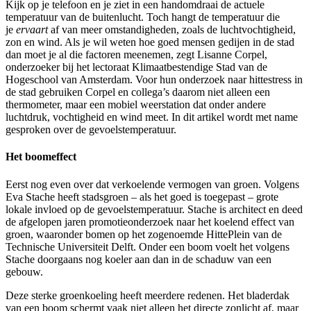
Kijk op je telefoon en je ziet in een handomdraai de actuele
temperatuur van de buitenlucht. Toch hangt de temperatuur die
je
ervaart
af van meer omstandigheden, zoals de luchtvochtigheid,
zon en wind. Als je wil weten hoe goed mensen gedijen in de stad
dan moet je al die factoren meenemen, zegt Lisanne Corpel,
onderzoeker bij het lectoraat Klimaatbestendige Stad van de
Hogeschool van Amsterdam. Voor hun onderzoek naar hittestress in
de stad gebruiken Corpel en collega’s daarom niet alleen een
thermometer, maar een mobiel weerstation dat onder andere
luchtdruk, vochtigheid en wind meet. In dit artikel wordt met name
gesproken over de gevoelstemperatuur.
Het boomeffect
Eerst nog even over dat verkoelende vermogen van groen. Volgens
Eva Stache heeft stadsgroen – als het goed is toegepast – grote
lokale invloed op de gevoelstemperatuur. Stache is architect en deed
de afgelopen jaren promotieonderzoek naar het koelend effect van
groen, waaronder bomen op het zogenoemde HittePlein van de
Technische Universiteit Delft. Onder een boom voelt het volgens
Stache doorgaans nog koeler aan dan in de schaduw van een
gebouw.
Deze sterke groenkoeling heeft meerdere redenen. Het bladerdak
van een boom schermt vaak niet alleen het directe zonlicht af, maar