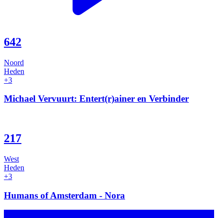
642
Noord
Heden
+3
Michael Vervuurt: Entert(r)ainer en Verbinder
217
West
Heden
+3
Humans of Amsterdam - Nora