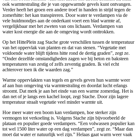
ook warmtestraling die je van opgewarmde gevels kunt ontvangen.
Verder heeft het groen een andere troef in handen in strijd tegen de
zomerhitte: het kan transpireren. Door water te verdampen via de
vele huidmondjes aan de onderkant voert een blad warmte af,
vergelijkbaar met het zweten van ons lichaam. Verdampen van
water kost energie die aan de omgeving wordt onttrokken.
Op het HittePlein zag Stache grote verschillen tussen de temperatuur
van het oppervlak van planten en dat van stenen. “Vegetatie met
voldoende water blijft tijdens hitte rond de dertig graden”, zegt ze.
“Onder dezelfde omstandigheden zagen we bij beton en baksteen
temperaturen van zestig of zelfs zeventig graden. Ik viel echt
achterover toen ik die waarden zag.”
Warme oppervlakten van tegels en gevels geven hun warmte weer
af aan hun omgeving via warmtestraling en doordat lucht erlangs
stroomt. Dat merk je aan het einde van een warme zomerdag. Het is
dan net of je langs een kachel loopt, zegt Stache. Door zijn lagere
temperatuur straalt vegetatie veel minder warmte uit.
Hoe meer water een boom kan verdampen, hoe sterker zijn
vermogen tot verkoeling is. Volgens Stache zijn bijvoorbeeld de
plataan en populier goede verdampers. “Een volwassen populier kan
tot wel 1500 liter water op een dag verdampen”, zegt ze. “Maar dan
moet dat water er natuurlijk wel zijn.” Helaas gaat warm weer vaak