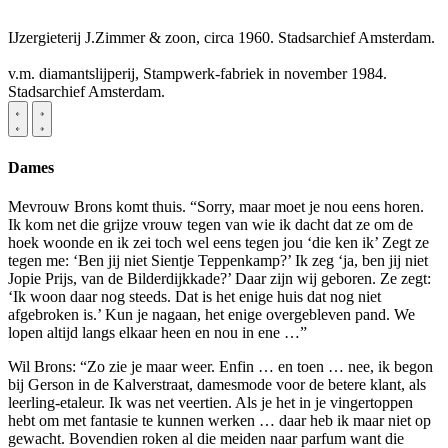
IJzergieterij J.Zimmer & zoon, circa 1960. Stadsarchief Amsterdam.
v.m. diamantslijperij, Stampwerk-fabriek in november 1984.
Stadsarchief Amsterdam.
Dames
Mevrouw Brons komt thuis. “Sorry, maar moet je nou eens horen.
Ik kom net die grijze vrouw tegen van wie ik dacht dat ze om de
hoek woonde en ik zei toch wel eens tegen jou ‘die ken ik’ Zegt ze
tegen me: ‘Ben jij niet Sientje Teppenkamp?’ Ik zeg ‘ja, ben jij niet
Jopie Prijs, van de Bilderdijkkade?’ Daar zijn wij geboren. Ze zegt:
‘Ik woon daar nog steeds. Dat is het enige huis dat nog niet
afgebroken is.’ Kun je nagaan, het enige overgebleven pand. We
lopen altijd langs elkaar heen en nou in ene …”
Wil Brons: “Zo zie je maar weer. Enfin … en toen … nee, ik begon
bij Gerson in de Kalverstraat, damesmode voor de betere klant, als
leerling-etaleur. Ik was net veertien. Als je het in je vingertoppen
hebt om met fantasie te kunnen werken … daar heb ik maar niet op
gewacht. Bovendien roken al die meiden naar parfum want die