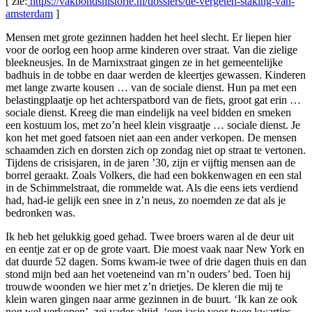
[ zie:
https://vakbondshistorie.nl/dossiers/de-vergeten-staking-van-
amsterdam
]
Mensen met grote gezinnen hadden het heel slecht. Er liepen hier
voor de oorlog een hoop arme kinderen over straat. Van die zielige
bleekneusjes. In de Marnixstraat gingen ze in het gemeentelijke
badhuis in de tobbe en daar werden de kleertjes gewassen. Kinderen
met lange zwarte kousen … van de sociale dienst. Hun pa met een
belastingplaatje op het achterspatbord van de fiets, groot gat erin …
sociale dienst. Kreeg die man eindelijk na veel bidden en smeken
een kostuum los, met zo’n heel klein visgraatje … sociale dienst. Je
kon het met goed fatsoen niet aan een ander verkopen. De mensen
schaamden zich en dorsten zich op zondag niet op straat te vertonen.
Tijdens de crisisjaren, in de jaren ’30, zijn er vijftig mensen aan de
borrel geraakt. Zoals Volkers, die had een bokkenwagen en een stal
in de Schimmelstraat, die rommelde wat. Als die eens iets verdiend
had, had-ie gelijk een snee in z’n neus, zo noemden ze dat als je
bedronken was.
Ik heb het gelukkig goed gehad. Twee broers waren al de deur uit
en eentje zat er op de grote vaart. Die moest vaak naar New York en
dat duurde 52 dagen. Soms kwam-ie twee of drie dagen thuis en dan
stond mijn bed aan het voeteneind van rn’n ouders’ bed. Toen hij
trouwde woonden we hier met z’n drietjes. De kleren die mij te
klein waren gingen naar arme gezinnen in de buurt. ‘Ik kan ze ook
nog wel verkopen’, zei vader altijd, ‘een jasje voor twee kwartjes,