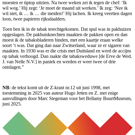
moesten er tiptop uitzien. Na twee weken zei ik tegen de chef: ‘Ik
wil weg.’ Hij zegt: ‘Je moet de maand uit werken.’ Ik zeg: ‘Nee ik
wil niet, ik … ik … die meiden!’ Hij lachen. Ik kreeg veertien dagen
loon, twee papieren rijksdaalders.
Toen ben ik in de tabak terechtgekomen. Dat spul was in pakhuizen
opgeslagen. De pakhuisknechten maakten de pakken open en dan
moest ik de tabaksbladeren binden, met een kaartje eraan welke
soort ’t was. Dat ging dan naar Zwitserland, waar ze er sigaren van
maakten. In 1930 was er die crisis met Duitsland en werd de accijns
op tabak verhoogd. Dan raakte die tabaksweduwe [de Erve de Wed.
J. van Nelle N.V.] in paniek en werden er weer twee of drie
ontslagen.”
NB
: de tekst komt uit de Z-krant nr.12 uit juni 1998, met
toestemming in 2025 van auteur Hugo Jetten en Z. met enige
aanvullingen door Marc Stegeman voor het Bellamy BuurtMuseum,
juni 2025.