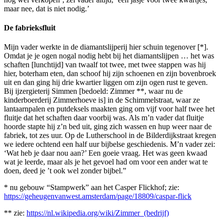
maar nee, dat is niet nodig.’
De fabrieksfluit
Mijn vader werkte in de diamantslijperij hier schuin tegenover [*].
Omdat je je ogen nogal nodig hebt bij het diamantslijpen … het was
schaften [lunchtijd] van twaalf tot twee, met twee stappen was hij
hier, boterham eten, dan schoof hij zijn schoenen en zijn bovenbroek
uit en dan ging hij drie kwartier liggen om zijn ogen rust te geven.
Bij ijzergieterij Simmen [bedoeld: Zimmer **, waar nu de
kinderboerderij Zimmerhoeve is] in de Schimmelstraat, waar ze
lantaarnpalen en putdeksels maakten ging om vijf voor half twee het
fluitje dat het schaften daar voorbij was. Als m’n vader dat fluitje
hoorde stapte hij z’n bed uit, ging zich wassen en hup weer naar de
fabriek, tot zes uur. Op de Lutherschool in de Bilderdijkstraat kregen
we iedere ochtend een half uur bijbelse geschiedenis. M’n vader zei:
‘Wat heb je daar nou aan?’ Een goeie vraag. Het was geen kwaad
wat je leerde, maar als je het gevoel had om voor een ander wat te
doen, deed je ’t ook wel zonder bijbel.”
* nu gebouw “Stampwerk” aan het Casper Flickhof; zie:
https://geheugenvanwest.amsterdam/page/18809/caspar-flick
** zie:
https://nl.wikipedia.org/wiki/Zimmer_(bedrijf)